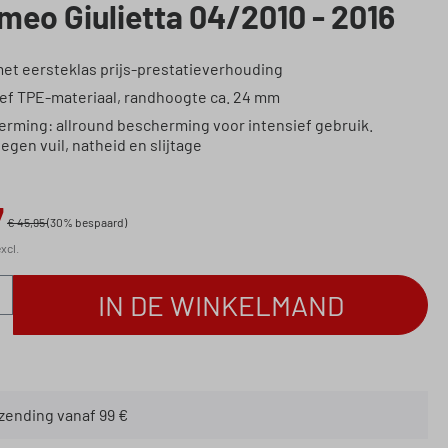
meo Giulietta 04/2010 - 2016
met eersteklas prijs-prestatieverhouding
ief TPE-materiaal, randhoogte ca. 24 mm
erming: allround bescherming voor intensief gebruik.
gen vuil, natheid en slijtage
7
€ 45,95
(30% bespaard)
xcl.
eveelheid: Voer de gewenste hoeveelheid in
IN DE WINKELMAND
rzending vanaf 99 €