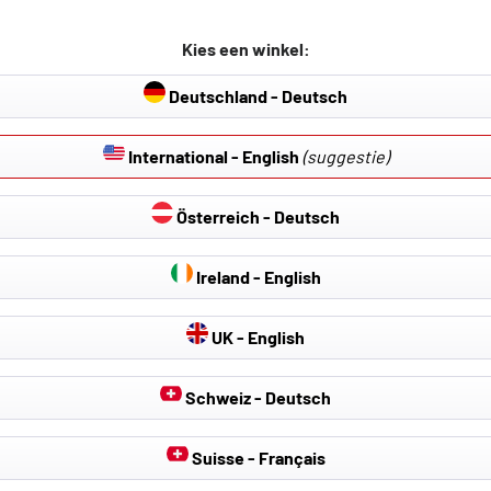
Kies een winkel:
jk om de laadvloer in de kofferruimte verschillend te positioner
ak voor de bovenste laadvloer resp. de laadvloer in de bovenste
Deutschland - Deutsch
International - English
(suggestie)
Österreich - Deutsch
Ireland - English
UK - English
Schweiz - Deutsch
Suisse - Français