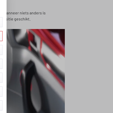
en. Wanneer niets anders is
 positie geschikt.