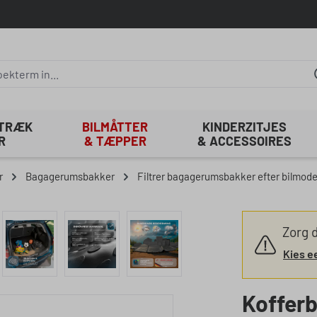
ETRÆK
BILMÅTTER
KINDERZITJES
R
& TÆPPER
& ACCESSOIRES
r
Bagagerumsbakker
Filtrer bagagerumsbakker efter bilmode
Zorg d
Kies e
Koffer