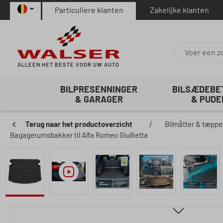
Particuliere klanten
Zakelijke klanten
naar de hoofdinhoud
Ga naar de zoekopdracht
Ga naar de hoofdnavigatie
ALLEEN HET BESTE VOOR UW AUTO
BILPRESENNINGER
BILSÆDEB
& GARAGER
& PUDE
Terug naar het productoverzicht
|
Bilmåtter & tæppe
Bagagerumsbakker til Alfa Romeo Giullietta
Afbeeldingengalerij overslaan