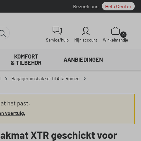
Bezoek ons
Help Center
Winkelwagentje be
0
Service/hulp
Mijn account
Winkelmandje
KOMFORT
AANBIEDINGEN
& TILBEHØR
l
Bagagerumsbakker til Alfa Romeo
at het past.
en voertuig.
bakmat XTR geschickt voor