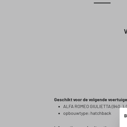
V
Geschikt voor de volgende voertuig
ALFA ROMEO GIULIETTA (940_), 
opbouwtype: hatchback
B