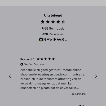
Uitstekend
4,68
Gemiddeld
320
Recensies
Raymond D
Nick W
Verified Customer
Verifi
Zeer snelle en goed gestructureerde online
Zeer goe
shop snelle levering en goede communicatie.
verwach
Misschien in de toekomst afmeting van de
verpakking meegeven zodat men kan
inschatten de plaats dat de cover zal in
nemenen in de koffer van de auto.
5 uren geleden