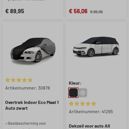
€ 89,95
€ 56,06
€ 65,95
Kleur:
Gemiddelde waardering van 4.9 van 5 sterren
Artikelnummer: 30878
Overtrek Indoor Eco Maat 1
Auto zwart
Gemiddelde waardering van 4.
Artikelnummer: 41265
Basisbescherming voor
Dekzeil voor auto All