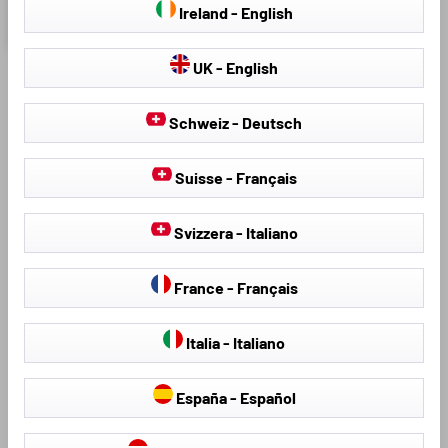
Ireland - English
€ 67,96
€ 79,95
UK - English
Schweiz - Deutsch
WAAROM EEN
Suisse - Français
WALSER
HAGELBESCHERMHOE
Svizzera - Italiano
S KOPEN?
France - Français
Italia - Italiano
España - Español