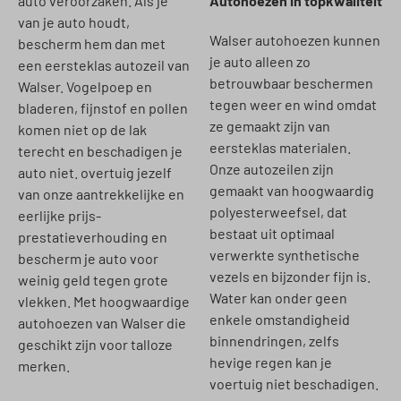
auto veroorzaken. Als je
Autohoezen in topkwaliteit
van je auto houdt,
Walser autohoezen kunnen
bescherm hem dan met
je auto alleen zo
een eersteklas autozeil van
betrouwbaar beschermen
Walser. Vogelpoep en
tegen weer en wind omdat
bladeren, fijnstof en pollen
ze gemaakt zijn van
komen niet op de lak
eersteklas materialen.
terecht en beschadigen je
Onze autozeilen zijn
auto niet. overtuig jezelf
gemaakt van hoogwaardig
van onze aantrekkelijke en
polyesterweefsel, dat
eerlijke prijs-
bestaat uit optimaal
prestatieverhouding en
verwerkte synthetische
bescherm je auto voor
vezels en bijzonder fijn is.
weinig geld tegen grote
Water kan onder geen
vlekken. Met hoogwaardige
enkele omstandigheid
autohoezen van Walser die
binnendringen, zelfs
geschikt zijn voor talloze
hevige regen kan je
merken.
voertuig niet beschadigen.