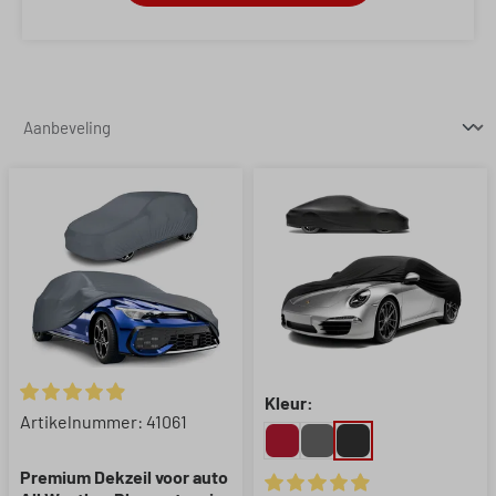
Kleur:
Gemiddelde waardering van 4.9 van 5 sterren
Artikelnummer: 41061
Premium Dekzeil voor auto