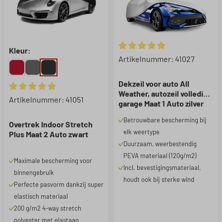
Kleur:
Gemiddelde waardering van 4.
Artikelnummer: 41027
Dekzeil voor auto All
Weather, autozeil volledige
Gemiddelde waardering van 4.95 van 5 sterren
Artikelnummer: 41051
garage Maat 1 Auto zilver
Betrouwbare bescherming bij
Overtrek Indoor Stretch
elk weertype
Plus Maat 2 Auto zwart
Duurzaam, weerbestendig
PEVA materiaal (120g/m2)
Maximale bescherming voor
Incl. bevestigingsmateriaal,
binnengebruik
houdt ook bij sterke wind
Perfecte pasvorm dankzij super
elastisch materiaal
200 g/m2 4-way stretch
polyester met elastaan