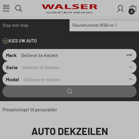
Ga naar de hoofdinhoud
W
0
ALLEEN HET BESTE VOOR UW AUTO
Stap voor stap
Sleutelnummer (KBA-nr.)
KIES UW AUTO
Merk
Serie
Model
Presenninger til personbiler
AUTO DEKZEILEN