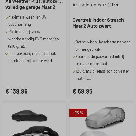
All Weather Plus, autozeil
Gemiddelde waardering van 4.
Artikelnummer: 41134
volledige garage Maat 2
Auto grijs
Maximale weer- en UV-
Overtrek Indoor Stretch
bescherming
Maat 2 Auto zwart
Maximaal slijtvast,
weerbestendig PVC materiaal
Betrouwbare bescherming voor
(210 g/m2)
binnengebruik
Incl. bevestigingsmateriaal,
Zeer goede pasvorm dankzij
houdt ook bij sterke wind
rekbaar materiaal
120 g/m2 bi-elastisch polyester
materiaal
€ 139,95
€ 59,95
- 15 %