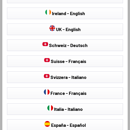
ondernemingsvereniging voor
vrije en duurzame handel.
Ireland - English
Daarmee zetten wij ons in
voor de naleving en
verbetering van
UK - English
maatschappelijke en
milieustandaarden in alle
Schweiz - Deutsch
productieprocessen.
Suisse - Français
> Lees meer over onze
betrokkenheid ...
Svizzera - Italiano
Ons ontwikkelingsteam volgt
voortdurend de meest actuele
France - Français
trends op de markt en
ontwikkelt deze voor u tot
Italia - Italiano
kant-en-klare, innovatieve
producten. Tot één van de
grootste en belangrijkste
España - Español