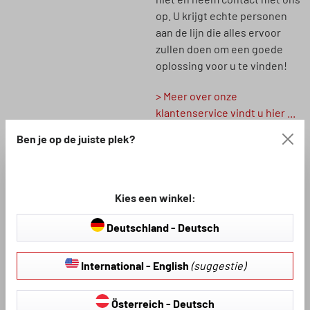
op. U krijgt echte personen
aan de lijn die alles ervoor
zullen doen om een goede
oplossing voor u te vinden!
> Meer over onze
klantenservice vindt u hier ...
Ben je op de juiste plek?
Duurzaamheid en vrije handel
zijn enorm belangrijk in de
huidige tijd. Om de
duurzaamheidsgedachte ook
Kies een winkel:
in het dagelijks leven toe te
Deutschland - Deutsch
passen, is WALSER lid van
DUURZAAMHEID
amfori en deelnemer aan de
initiatieven amfori BSCI en
International - English
(suggestie)
BEPI. Amfori is de wereldwijd
leidende
Österreich - Deutsch