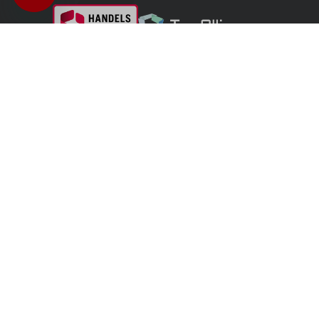
België - Nederlands
U bevindt zich in
Winkel voor particuliere klanten
-
Naar de Winkel voor dealers