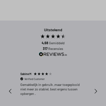
Uitstekend
4,68
Gemiddeld
317
Recensies
Sabine M
Patrick 
Verified Customer
Verifi
Gemakkelijk in gebruik ,maar toegeplooid
Aankoop
niet meer zo stabiel, best ergens tussen
opbergen .