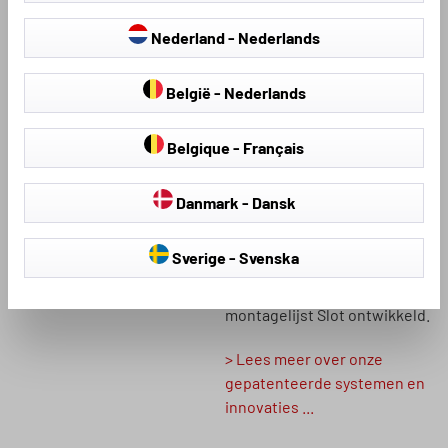
innovaties behoort het
INNOVATIE
WALSER CLIX-airbag-
Nederland - Nederlands
systeem: een speciaal
systeem, waardoor de zij-
België - Nederlands
airbag zich, indien nodig,
zonder beperking kan
ontplooien. Bovendien
Belgique - Français
hebben wij verschillende
patenten, zoals het ZIPP-It-
Danmark - Dansk
ritssluitingssysteem, de
hybride schuim van de
Sverige - Svenska
hagelbeschermgarage
Premium Hybrid en de
montagelijst Slot ontwikkeld.
> Lees meer over onze
gepatenteerde systemen en
innovaties ...