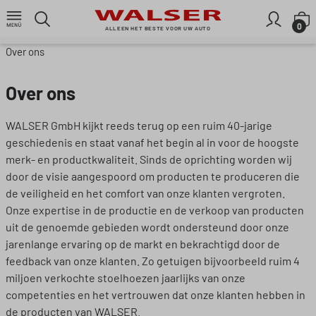
Ga naar de hoofdinhoud
W
0
ALLEEN HET BESTE VOOR UW AUTO
Over ons
Over ons
WALSER GmbH kijkt reeds terug op een ruim 40-jarige
geschiedenis en staat vanaf het begin al in voor de hoogste
merk- en productkwaliteit. Sinds de oprichting worden wij
door de visie aangespoord om producten te produceren die
de veiligheid en het comfort van onze klanten vergroten.
Onze expertise in de productie en de verkoop van producten
uit de genoemde gebieden wordt ondersteund door onze
jarenlange ervaring op de markt en bekrachtigd door de
feedback van onze klanten. Zo getuigen bijvoorbeeld ruim 4
miljoen verkochte stoelhoezen jaarlijks van onze
competenties en het vertrouwen dat onze klanten hebben in
de producten van WALSER.