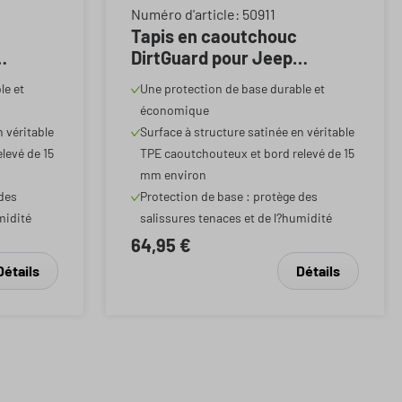
Note moyenne de 5 sur 5 étoiles
Numéro d'article: 50911
Tapis en caoutchouc
DirtGuard pour Jeep
-auj.
Compass 01/2016-auj., Alfa
le et
Une protection de base durable et
Romeo Tonale 03/2022-auj.
économique
n véritable
Surface à structure satinée en véritable
levé de 15
TPE caoutchouteux et bord relevé de 15
mm environ
 des
Protection de base : protège des
midité
salissures tenaces et de l?humidité
64,95 €
Détails
Détails