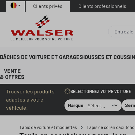
Clients privés
Clients professionnels
ser au contenu principal
Passer à la recherche
Passer à la navigation principale
LE MEILLEUR POUR VOTRE VOITURE
BÂCHES DE VOITURE ET GARAGES
HOUSSES ET COUSSIN
VENTE
& OFFRES
Trouver les produits
SÉLECTIONNEZ VOTRE VOITURE
adaptés à votre
Marque
Séri
véhicule.
Tapis de voiture et moquettes
Tapis de sol en caoutch