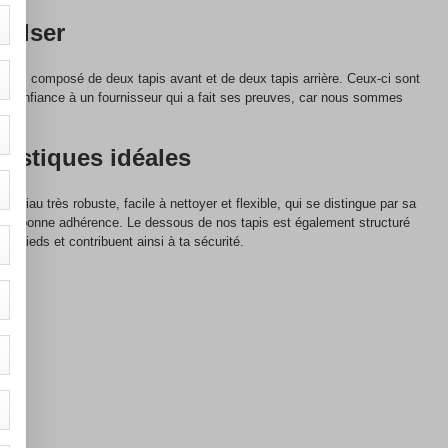
Walser
ouc composé de deux tapis avant et de deux tapis arrière. Ceux-ci sont
s confiance à un fournisseur qui a fait ses preuves, car nous sommes
ristiques idéales
ériau très robuste, facile à nettoyer et flexible, qui se distingue par sa
e une bonne adhérence. Le dessous de nos tapis est également structuré
s pieds et contribuent ainsi à ta sécurité.