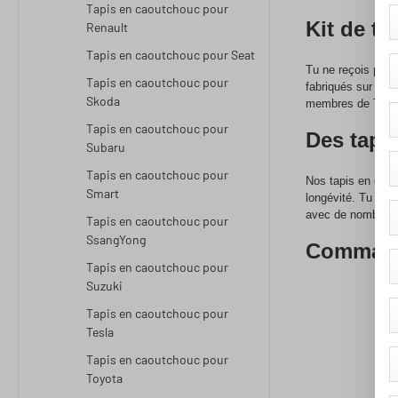
Tapis en caoutchouc pour
Kit de t
Renault
Tapis en caoutchouc pour Seat
Tu ne reçois pas 
Tapis en caoutchouc pour
fabriqués sur mes
Skoda
membres de Truste
Tapis en caoutchouc pour
Des tapi
Subaru
Tapis en caoutchouc pour
Nos tapis en caout
Smart
longévité. Tu ne 
avec de nombreux p
Tapis en caoutchouc pour
SsangYong
Commande
Tapis en caoutchouc pour
Suzuki
Tapis en caoutchouc pour
Tesla
Tapis en caoutchouc pour
Toyota