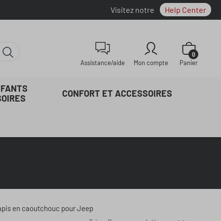
Visitez notre
Help Center
Le panier con
0
Assistance/aide
Mon compte
Panier
NFANTS
CONFORT ET ACCESSOIRES
SOIRES
pis en caoutchouc pour Jeep