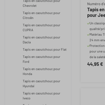
Tapis en caoutchouc pour
Note moyen
Numéro d'a
Chevrolet
Tapis e
Tapis en caoutchouc pour
pour Je
Citroën
07/2014 -
Un classiq
Tapis en caoutchouc pour
qualité/pri
CUPRA
Matériau T
Tapis en caoutchouc pour
24 mm env
Dacia
Protection
Tapis en caoutchouc pour Fiat
pour une u
Tapis en caoutchouc pour
de la salet
Ford
44,95 €
Tapis en caoutchouc pour
Honda
Tapis en caoutchouc pour
Hyundai
Tapis en caoutchouc pour
Iveco