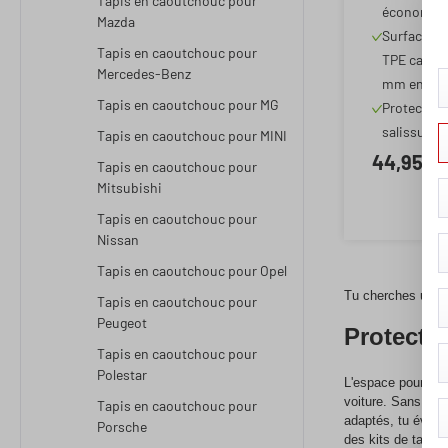
Romeo Ju
Tapis en caoutchouc pour
économiq
Mazda
Jeep Av
Surface à s
Tapis en caoutchouc pour
TPE caoutc
Mercedes-Benz
mm envir
Tapis en caoutchouc pour MG
Protection
salissures
Tapis en caoutchouc pour MINI
44,95 €
Tapis en caoutchouc pour
Mitsubishi
Tapis en caoutchouc pour
Nissan
Tapis en caoutchouc pour Opel
Tu cherches un kit
Tapis en caoutchouc pour
Peugeot
Protecti
Tapis en caoutchouc pour
Polestar
L'espace pour les
voiture. Sans le v
Tapis en caoutchouc pour
adaptés, tu évites
Porsche
des kits de tapis