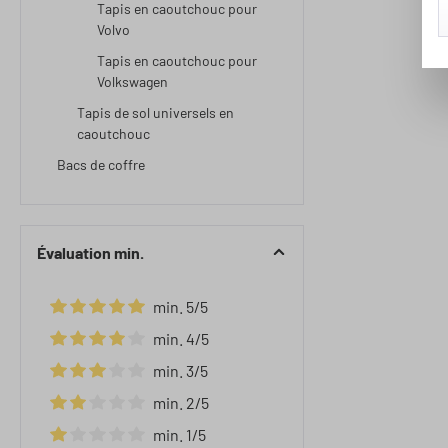
Tapis en caoutchouc pour
Volvo
Tapis en caoutchouc pour
Volkswagen
Tapis de sol universels en
caoutchouc
Bacs de coffre
Évaluation min.
min. 5/5
Ajouter un filtre : Note minimale de 5 sur 5 étoiles
min. 4/5
Ajouter un filtre : Note minimale de 4 sur 5 étoiles
min. 3/5
Ajouter un filtre : Note minimale de 3 sur 5 étoiles
min. 2/5
Ajouter un filtre : Note minimale de 2 sur 5 étoiles
min. 1/5