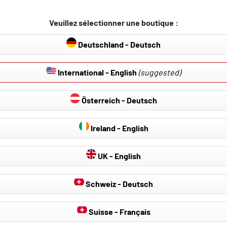
nior 2024-auj.,
ue
enger 2022-auj.
tructure satinée en véritable
Veuillez sélectionner une boutique :
houteux et bord relevé de 15
on
Deutschland - Deutsch
 de base : protège des
 tenaces et de l?humidité
International - English
(suggested)
Détails
Österreich - Deutsch
Ireland - English
 de tapis en caoutchouc pour ta Jeep ? Ces tapis de sol pour Jeep se distingue
UK - English
on complète de l'espace pieds pour ta J
Schweiz - Deutsch
 pieds de ta Jeep est aussi sensible à la saleté que ton sol à la maison - m
ouloir, tu transportes donc constamment de la saleté et de l'humidité dans l'h
Suisse - Français
 de salir l'intérieur et tu veilles à ce que ta voiture soit belle. En même temps
 de sol pour plusieurs modèles de Jeep à un prix particulièrement avantageux.