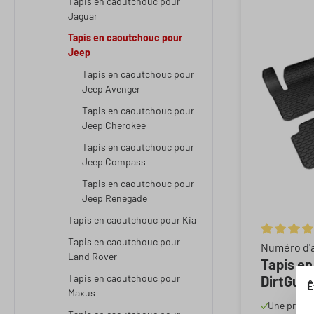
Tapis en caoutchouc pour
Jaguar
Tapis en caoutchouc pour
Jeep
Tapis en caoutchouc pour
Jeep Avenger
Tapis en caoutchouc pour
Jeep Cherokee
Tapis en caoutchouc pour
Jeep Compass
Tapis en caoutchouc pour
Jeep Renegade
Tapis en caoutchouc pour Kia
Tapis en caoutchouc pour
Note moyen
Numéro d'a
Land Rover
Tapis e
Tapis en caoutchouc pour
DirtGuar
Ê
Maxus
600/600e
Une protec