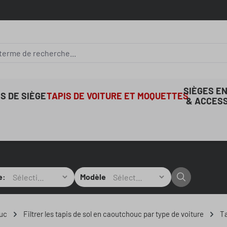
SIÈGES E
S DE SIÈGE
TAPIS DE VOITURE ET MOQUETTES
& ACCES
e:
Modèle
ouc
Filtrer les tapis de sol en caoutchouc par type de voiture
Ta