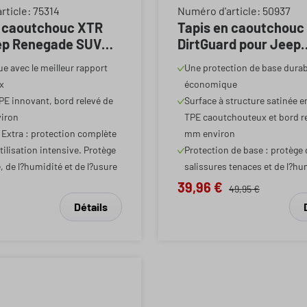
ne de 5 sur 5 étoiles
rticle: 75314
Numéro d'article: 50937
n caoutchouc XTR
Tapis en caoutchouc
ep Renegade SUV
DirtGuard pour Jeep
 auj.
Avenger (J2) 12/2022
ue avec le meilleur rapport
Une protection de base durab
x
économique
PE innovant, bord relevé de
Surface à structure satinée e
iron
TPE caoutchouteux et bord re
 Extra : protection complète
mm environ
tilisation intensive. Protège
Protection de base : protège
é, de l?humidité et de l?usure
salissures tenaces et de l?hu
39,96 €
49,95 €
Détails