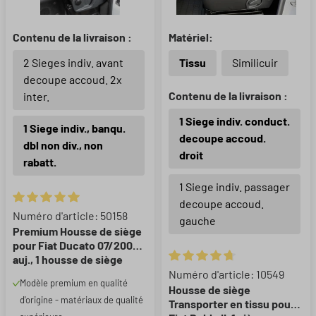
Contenu de la livraison :
Matériel:
2 Sieges indiv. avant
Tissu
Similicuir
decoupe accoud. 2x
Contenu de la livraison :
inter.
1 Siege indiv. conduct.
1 Siege indiv., banqu.
decoupe accoud.
dbl non div., non
droit
rabatt.
1 Siege indiv. passager
decoupe accoud.
Note moyenne de 5 sur 5 étoiles
Numéro d'article: 50158
gauche
Premium Housse de siège
pour Fiat Ducato 07/2006-
auj., 1 housse de siège
Note moyenne de 4.75 sur 5 ét
simple avant + housse
Numéro d'article: 10549
Modèle premium en qualité
d'accoudoir, 1 couverture
Housse de siège
d'origine - matériaux de qualité
de banc double
Transporter en tissu pour