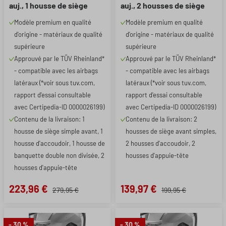
auj., 1 housse de siège
auj., 2 housses de siège
simple avant + housse
avant simples + 2 housses
Modèle premium en qualité
Modèle premium en qualité
d'accoudoir, 1 couverture
d'accoudoirs
d'origine - matériaux de qualité
d'origine - matériaux de qualité
de banc double
supérieure
supérieure
Approuvé par le TÜV Rheinland*
Approuvé par le TÜV Rheinland*
- compatible avec les airbags
- compatible avec les airbags
latéraux (*voir sous tuv.com,
latéraux (*voir sous tuv.com,
rapport d'essai consultable
rapport d'essai consultable
avec Certipedia-ID 0000026199)
avec Certipedia-ID 0000026199)
Contenu de la livraison: 1
Contenu de la livraison: 2
housse de siège simple avant, 1
housses de siège avant simples,
housse d'accoudoir, 1 housse de
2 housses d'accoudoir, 2
banquette double non divisée, 2
housses d'appuie-tête
housses d'appuie-tête
223,96 €
139,97 €
279,95 €
199,95 €
- 30 %
- 30 %