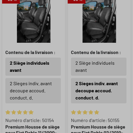
Contenu de la livraison :
Contenu de la livraison :
2 Siège individuels
2 Siège individuels
avant
avant
2 Sieges indiv. avant
2 Sieges indiv. avant
decoupe accoud.
decoupe accoud.
conduct. d.
conduct. d.
Note moyenne de 5 sur 5 étoiles
Note moyenne de 5 sur 5 étoil
Numéro d'article: 50154
Numéro d'article: 50155
Premium Housse de siège
Premium Housse de siège
pour Fiat Doblo 11/2000-
pour Fiat Doblo 02/2010-