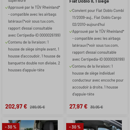
supérieure
Fiat Doblo II, 1 siège
individuel conducteur
Approuvé par le TÜV Rheinland*
Convient pour Fiat Doblo Combi
(évidement accoudoir
- compatible avec les airbags
11/2009-auj., Fiat Doblo Cargo
droit)
latéraux (*voir sous tuv.com,
02/2010-aujourd'hui
rapport d'essai consultable
Approuvé par le TÜV Rheinland*
avec Certipedia-ID 0000026199)
- compatible avec les airbags
Contenu de la livraison: 1
latéraux (*voir sous tuv.com,
housse de siège simple avant, 1
rapport d'essai consultable
housse d'accoudoir, 1 housse de
avec Certipedia-ID 0000026199)
banquette double non divisée, 2
Contenu de la livraison: 1
housses d'appuie-tête
housse de siège individuel
conducteur avec encoche pour
accoudoir à droite, 1 housse
d'appuie-tête
202,97 €
27,97 €
289,95 €
39,95 €
- 30 %
- 30 %