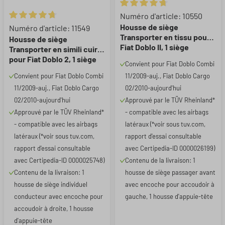
Note moyenne de 4.75 sur 5 ét
Numéro d'article: 10550
Note moyenne de 4.75 sur 5 étoiles
Housse de siège
Numéro d'article: 11549
Transporter en tissu pour
Housse de siège
Fiat Doblo II, 1 siège
Transporter en simili cuir
individuel passager
pour Fiat Doblo 2, 1 siège
Convient pour Fiat Doblo Combi
(évidement accoudoir
individuel conducteur
Convient pour Fiat Doblo Combi
11/2009-auj., Fiat Doblo Cargo
gauche)
(évidement accoudoir
11/2009-auj., Fiat Doblo Cargo
02/2010-aujourd'hui
droit)
02/2010-aujourd'hui
Approuvé par le TÜV Rheinland*
Approuvé par le TÜV Rheinland*
- compatible avec les airbags
- compatible avec les airbags
latéraux (*voir sous tuv.com,
latéraux (*voir sous tuv.com,
rapport d'essai consultable
rapport d'essai consultable
avec Certipedia-ID 0000026199)
avec Certipedia-ID 0000025748)
Contenu de la livraison: 1
Contenu de la livraison: 1
housse de siège passager avant
housse de siège individuel
avec encoche pour accoudoir à
conducteur avec encoche pour
gauche, 1 housse d'appuie-tête
accoudoir à droite, 1 housse
d'appuie-tête