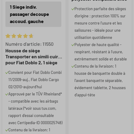
Citroen Jumper II, Fiat
1 Siege indiv.
Protection parfaite des sièges
Ducato, Peugeot Boxer, 1
passager decoupe
d'origine : protection 100% sur
housse de banquette
accoud. gauche
double
mesure contre l'usure et les
salissures - idéale pour une
utilisation quotidienne
Note moyenne de 4.75 sur 5 étoiles
Numéro d'article: 11550
Polyester de haute qualité -
Housse de siège
respirant, résistant à l'usure,
Transporter en simili cuir
extrêmement solide et durable
pour Fiat Doblo 2, 1 siège
Contenu de la livraison: 1
individuel passager
Convient pour Fiat Doblo Combi
housse de banquette double à
(évidement accoudoir
11/2009-auj., Fiat Doblo Cargo
gauche)
l'avant banquette séparable,
02/2010-aujourd'hui
évidement tablette, 2 housses
Approuvé par le TÜV Rheinland*
d'appui-tête
- compatible avec les airbags
latéraux (*voir sous tuv.com,
rapport d'essai consultable
avec Certipedia-ID 0000025748)
Contenu de la livraison: 1