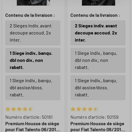
Contenu de la livraison :
Contenu de la livraison :
2 Sieges indiv. avant
2 Sieges indiv. avant
decoupe accoud. 2x
decoupe accoud. 2x
inter.
inter.
1 Siege indiv., banqu.
1 Siege indiv., banqu.
dbl non div., non
dbl non div., non
rabatt.
rabatt.
1 Siege indiv., banqu.
1 Siege indiv., banqu.
dbl assise/doss.
dbl assise/doss.
rabatt.
rabatt.
Note moyenne de 4.5 sur 5 étoiles
Note moyenne de 4.5 sur 5 éto
Numéro d'article: 50161
Numéro d'article: 50159
Premium Housse de siège
Premium Housse de siège
pour Fiat Talento 06/2016-
pour Fiat Talento 06/2016-