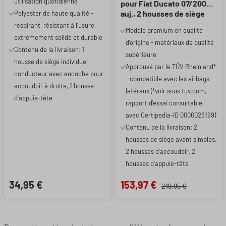
utilisation quotidienne
pour Fiat Ducato 07/2006-
auj., 2 housses de siège
Polyester de haute qualité -
avant simples + 2 housses
respirant, résistant à l'usure,
Modèle premium en qualité
d'accoudoirs
extrêmement solide et durable
d'origine - matériaux de qualité
Contenu de la livraison: 1
supérieure
housse de siège individuel
Approuvé par le TÜV Rheinland*
conducteur avec encoche pour
- compatible avec les airbags
accoudoir à droite, 1 housse
latéraux (*voir sous tuv.com,
d'appuie-tête
rapport d'essai consultable
avec Certipedia-ID 0000026199)
Contenu de la livraison: 2
housses de siège avant simples,
2 housses d'accoudoir, 2
housses d'appuie-tête
34,95 €
153,97 €
219,95 €