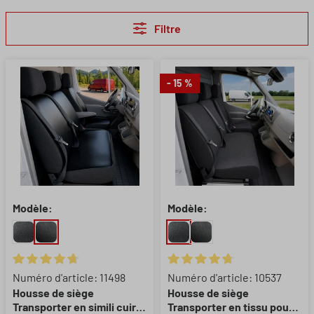
Filtre
- 15 %
Modèle:
Modèle:
Note moyenne de 4.67 sur 5 étoiles
Note moyenne de 4.82 sur 5 ét
Numéro d'article: 11498
Numéro d'article: 10537
Housse de siège
Housse de siège
Transporter en simili cuir
Transporter en tissu pour