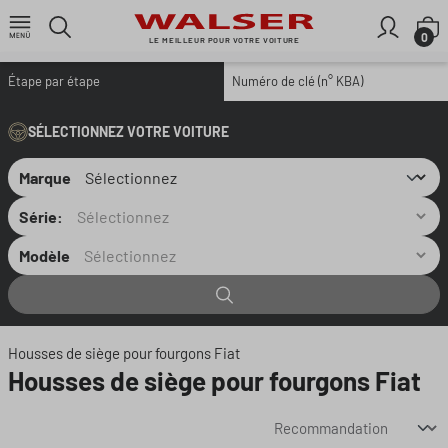
Passer au contenu principal
L
0
LE MEILLEUR POUR VOTRE VOITURE
Étape par étape
Numéro de clé (n° KBA)
SÉLECTIONNEZ VOTRE VOITURE
Marque
Série:
Modèle
Housses de siège pour fourgons Fiat
Housses de siège pour fourgons Fiat