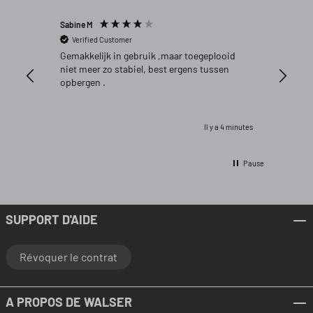
Sabine M
Patrick 
Verified Customer
Verifi
Gemakkelijk in gebruik ,maar toegeplooid
Aankoop
niet meer zo stabiel, best ergens tussen
opbergen .
Il y a 4 minutes
Pause
SUPPORT D'AIDE
Révoquer le contrat
A PROPOS DE WALSER