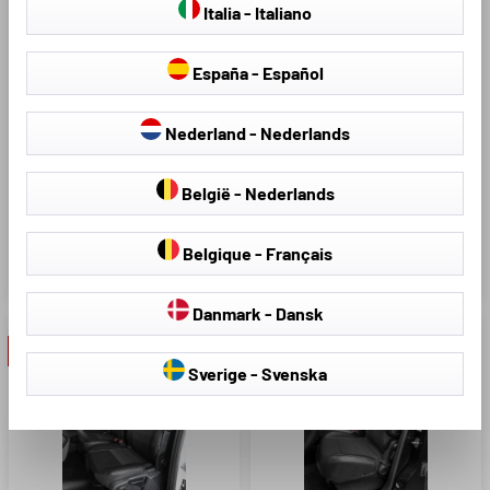
Italia - Italiano
latéraux (*voir sous tuv.com,
rapport d'essai consultable
avec Certipedia-ID 0000026199)
España - Español
Contenu de la livraison: 1
housse de siège avant simple, 1
Nederland - Nederlands
housse d'accoudoir, 1 housse de
banquette double, dossier et
België - Nederlands
banquette divisés 1/2, 2
housses d'appuie-tête
Belgique - Français
202,97 €
39,96 €
289,95 €
49,95 €
Danmark - Dansk
- 20 %
- 30 %
Sverige - Svenska