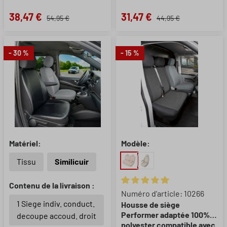
38,47 €
31,47 €
54,95 €
44,95 €
- 30 %
- 15 %
Matériel:
Modèle:
Tissu
Similicuir
Contenu de la livraison :
Note moyenne de 5 sur 5 étoil
Numéro d'article: 10266
1 Siege indiv. conduct.
Housse de siège
Performer adaptée 100%
decoupe accoud. droit
polyester compatible avec