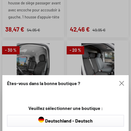
housse de siège passager avant
avec encoche pour accoudoir à
gauche, 1 housse d'appuie-tête
38,47 €
42,46 €
54,95 €
49,95 €
- 30 %
- 20 %
Êtes-vous dans la bonne boutique ?
Contenu de la livraison :
Modèle:
Veuillez sélectionner une boutique :
2 Sieges indiv. avant
decoupe accoud. 2x
Deutschland - Deutsch
inter.
Note moyenne de 4 sur 5 étoi