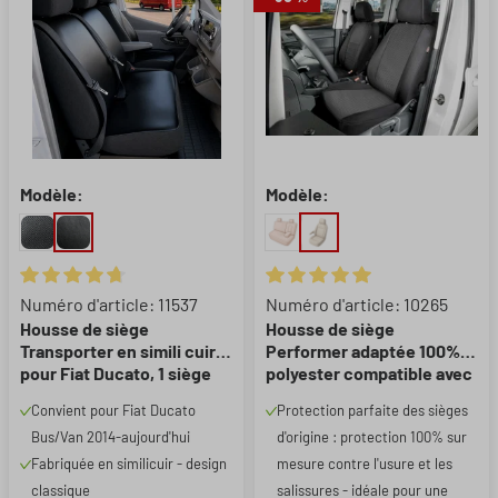
Modèle:
Modèle:
Note moyenne de 4.82 sur 5 étoiles
Note moyenne de 5 sur 5 étoil
Numéro d'article: 11537
Numéro d'article: 10265
Housse de siège
Housse de siège
Transporter en simili cuir
Performer adaptée 100%
pour Fiat Ducato, 1 siège
polyester compatible avec
individuel à l'avant
Citroen Jumper II, Fiat
Convient pour Fiat Ducato
Protection parfaite des sièges
(évidement accoudoir
Ducato, Peugeot Boxer, 1
Bus/Van 2014-aujourd'hui
d'origine : protection 100% sur
droit) & banquette double
housse de siège individuel
conducteur
Fabriquée en similicuir - design
mesure contre l'usure et les
classique
salissures - idéale pour une