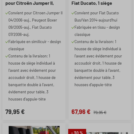
pour Citroën Jumper II,
Fiat Ducato, 1 siège
Peugeot Boxer, Fiat
individuel à l\'avant
Convient pour Citroen Jumper II
Convient pour Fiat Ducato
Ducato, 1 siège individuel à
(évidement accoudoir
04/2006-auj., Peugeot Boxer
Bus/Van 2014-aujourd'hui
l'avant (évidement
droit) & banquette double
accoudoir droit) &
09/2005-auj., Fiat Ducato
Fabriquée en tissu - design
banquette double
07/2006-auj.
classique
Fabriquée en similicuir - design
Contenu de la livraison: 1
classique
housse de siège individuel à
Contenu de la livraison: 1
l'avant avec évidement pour
housse de siège individuel à
accoudoir droit, 1 housse de
l'avant avec évidement pour
banquette double à l'avant,
accoudoir droit, 1 housse de
évidement pour table, 3
banquette double à l'avant,
housses d'appuie-tête
évidement pour table, 3
housses d'appuie-tête
79,95 €
67,96 €
79,95 €
- 30 %