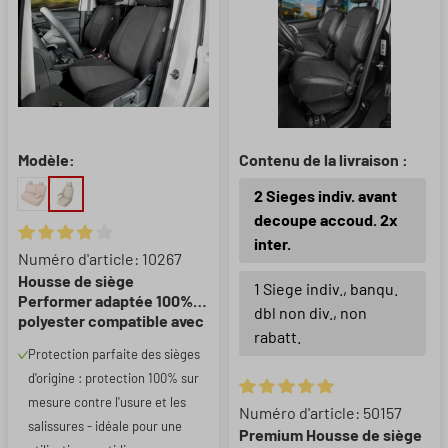
Modèle:
Contenu de la livraison :
2 Sieges indiv. avant
decoupe accoud. 2x
inter.
Note moyenne de 4 sur 5 étoiles
Numéro d'article: 10267
Housse de siège
1 Siege indiv., banqu.
Performer adaptée 100%
dbl non div., non
polyester compatible avec
rabatt.
Fiat Ducato, 1 housse de
Protection parfaite des sièges
siège individuel
d'origine : protection 100% sur
conducteur
mesure contre l'usure et les
Note moyenne de 5 sur 5 étoil
Numéro d'article: 50157
salissures - idéale pour une
Premium Housse de siège