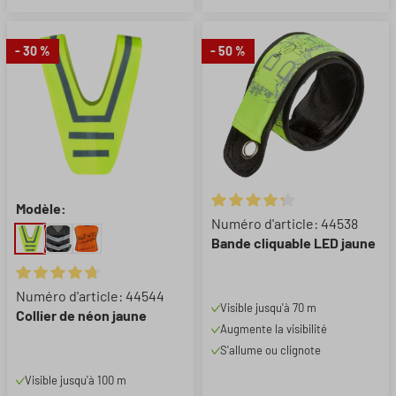
- 30 %
- 50 %
Modèle:
Note moyenne de 4.25 sur 5 ét
Numéro d'article: 44538
Bande cliquable LED jaune
Êtes-vous dans la bonne boutique ?
Note moyenne de 4.8 sur 5 étoiles
Numéro d'article: 44544
Visible jusqu'à 70 m
Collier de néon jaune
Veuillez sélectionner une boutique :
Augmente la visibilité
S'allume ou clignote
Deutschland - Deutsch
Visible jusqu'à 100 m