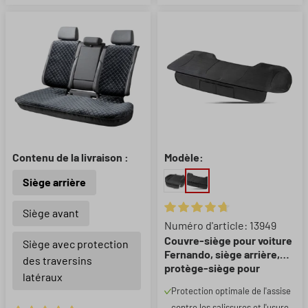
Contenu de la livraison :
Modèle:
Siège arrière
Siège avant
Note moyenne de 4.87 sur 5 ét
Numéro d'article: 13949
Couvre-siège pour voiture
Siège avec protection
Fernando, siège arrière,
des traversins
protège-siège pour
latéraux
voiture 1 pièce, noir
Protection optimale de l'assise
contre les salissures et l'usure