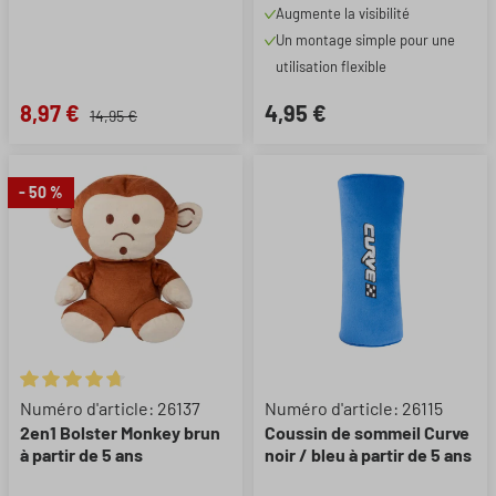
Augmente la visibilité
Un montage simple pour une
utilisation flexible
8,97 €
4,95 €
14,95 €
- 50 %
Note moyenne de 4.67 sur 5 étoiles
Numéro d'article: 26137
Numéro d'article: 26115
2en1 Bolster Monkey brun
Coussin de sommeil Curve
à partir de 5 ans
noir / bleu à partir de 5 ans