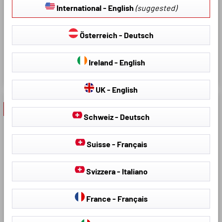
Italia - Italiano
pour enfants
Amplement d'espace pour les
jouets, les snacks et
España - Español
l'amplification ; Co.
Le compagnon de voyage idéal
Nederland - Nederlands
9,07 €
12,95 €
België - Nederlands
- 20 %
- 20 %
Belgique - Français
Danmark - Dansk
Sverige - Svenska
Modèle:
Modèle: