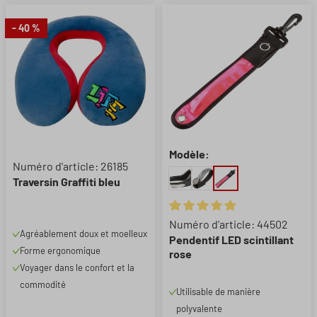
- 40 %
Modèle:
Numéro d'article: 26185
Traversin Graffiti bleu
Note moyenne de 5 sur 5 étoil
Numéro d'article: 44502
Agréablement doux et moelleux
Pendentif LED scintillant
Forme ergonomique
rose
Voyager dans le confort et la
commodité
Utilisable de manière
polyvalente