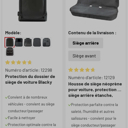
Modèle:
Contenu de la livraison :
Siège arrière
Siège avant
Note moyenne de 4.8 sur 5 étoiles
Numéro d'article: 12298
Protection du dossier de
Note moyenne de 4.84 sur 5 ét
Numéro d'article: 12129
siège de voiture Blacky
Housse de siège néoprène
pour voiture, protection de
siège arrière étanche,
Convient à de nombreux
housse de protection
véhicules - convient au siège
Protection parfaite contre la
universelle et robuste pour
conducteur/passager
saleté, l'humidité et autres
voiture/camion, 1 pièce
Facile à nettoyer
salissures - convient pour le
Protection optimale contre la
siège conducteur/passager