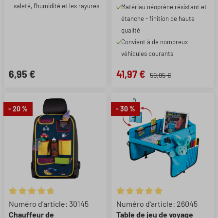
saleté, l'humidité et les rayures
Matériau néoprène résistant et
étanche - finition de haute
qualité
Convient à de nombreux
véhicules courants
6,95 €
41,97 €
59,95 €
- 20 %
- 30 %
Note moyenne de 4.8 sur 5 étoiles
Note moyenne de 5 sur 5 étoil
Numéro d'article: 30145
Numéro d'article: 26045
Chauffeur de
Table de jeu de voyage