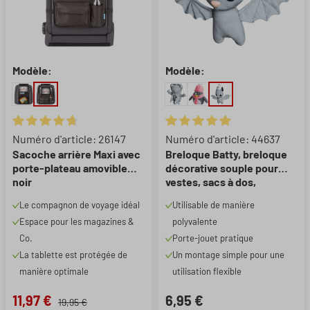
Modèle:
Modèle:
Note moyenne de 4.64 sur 5 étoiles
Note moyenne de 5 sur 5 étoil
Numéro d'article: 26147
Numéro d'article: 44637
Sacoche arrière Maxi avec
Breloque Batty, breloque
porte-plateau amovible
décorative souple pour
noir
vestes, sacs à dos,
cartables, poussettes
Le compagnon de voyage idéal
Utilisable de manière
Espace pour les magazines &
polyvalente
Co.
Porte-jouet pratique
La tablette est protégée de
Un montage simple pour une
manière optimale
utilisation flexible
11,97 €
6,95 €
19,95 €