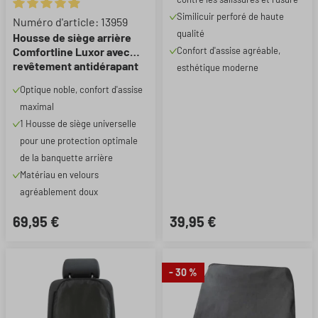
Similicuir perforé de haute
Note moyenne de 4.89 sur 5 étoiles
Numéro d'article: 13959
qualité
Housse de siège arrière
Comfortline Luxor avec
Confort d'assise agréable,
revêtement antidérapant
esthétique moderne
Optique noble, confort d'assise
maximal
1 Housse de siège universelle
pour une protection optimale
de la banquette arrière
Matériau en velours
agréablement doux
69,95 €
39,95 €
- 30 %