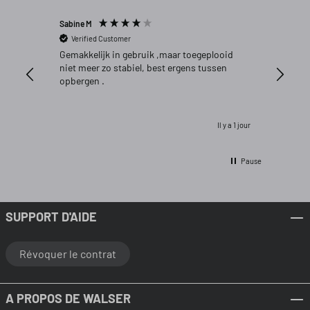
Sabine M
Patrick 
Verified Customer
Verifi
Gemakkelijk in gebruik ,maar toegeplooid
Aankoop
niet meer zo stabiel, best ergens tussen
opbergen .
Il y a 1 jour
Pause
SUPPORT D'AIDE
Révoquer le contrat
A PROPOS DE WALSER