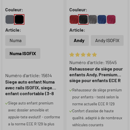
Couleur:
Couleur:
Article:
Article:
Numa
Andy
Andy ISOFIX
Numa ISOFIX
Note moyenne de 4.96 sur 5 ét
Numéro d'article: 15545
Rehausseur de siège pour
enfants Andy, Premium
Numéro d'article: 15614
siège pour enfants ECE R
Siege auto enfant Numa
129 testé noir
avec rails ISOFIX, siege
Rehausseur de siège premium
enfant confortable (3-8
pour enfants - testé selon la
ans) 100-150 cm, siege
Siege auto enfant premium
norme actuelle ECE R 129
auto 2in1 avec dossier
avec dossier amovible et
amovible et appui-tete
Confort d'assise de haute
reglable ECE R 129 certifie
appuie-tete evolutif - conforme
qualité, adapté à de nombreux
noir
a la norme ECE R 129 la plus
véhicules courants