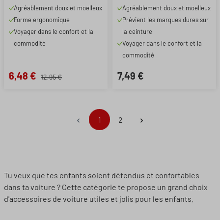
Agréablement doux et moelleux
Agréablement doux et moelleux
Forme ergonomique
Prévient les marques dures sur
Voyager dans le confort et la
la ceinture
commodité
Voyager dans le confort et la
commodité
6,48 €
7,49 €
12,95 €
Page
Page
1
2
Tu veux que tes enfants soient détendus et confortables
dans ta voiture ? Cette catégorie te propose un grand choix
d'accessoires de voiture utiles et jolis pour les enfants.