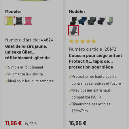
Modèle:
Modèle:
Numéro d'article: 44624
Gilet de loisirs jaune,
Note moyenne de 4.9 sur 5 éto
Numéro d'article: 26142
unisexe Gilet
Coussin pour siège enfant
réfléchissant, gilet de
Protect XL, tapis de
course, gilet fluorescent
protection pour siège
Simple et fonctionnel
taille S/M
enfant noir
Augmente la visibilité
Protection de haute qualité
Idéal pour les jours sombres
contre les salissures et l'usure
Avec dossier extra haut -
compatible ISOFIX
Dimensions des articles:
122x47cm
11,96 €
16,95 €
14,95 €