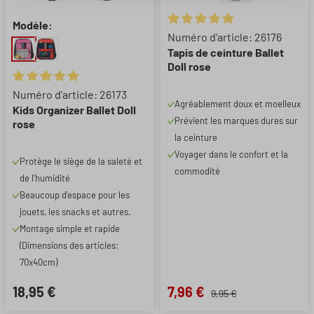
Modèle:
Note moyenne de 5 sur 5 étoil
Numéro d'article: 26176
Tapis de ceinture Ballet
Doll rose
Note moyenne de 5 sur 5 étoiles
Numéro d'article: 26173
Agréablement doux et moelleux
Kids Organizer Ballet Doll
Prévient les marques dures sur
rose
la ceinture
Voyager dans le confort et la
Protège le siège de la saleté et
commodité
de l'humidité
Beaucoup d'espace pour les
jouets, les snacks et autres.
Montage simple et rapide
(Dimensions des articles:
70x40cm)
18,95 €
7,96 €
9,95 €