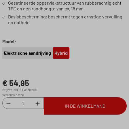
Gesatineerde oppervlakstructuur van rubberachtig echt
TPE en een randhoogte van ca. 15 mm
Basisbescherming: beschermt tegen ernstige vervuiling
en natheid
Selecteer
Model:
Elektrische aandrijving
Hybrid
€ 54,95
Normale prijs:
Prijzen incl. BTW en excl.
verzendkosten
Producthoeveelheid: Voer de gewenste hoeveel
IN DE WINKELMAND