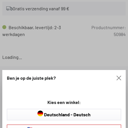
Gratis verzending vanaf 99 €
Beschikbaar, levertijd: 2-3
Productnummer:
werkdagen
50984
Loading...
BESCHRIJVING
Ben je op de juiste plek?
BESCHIKBARE DOWNLOADS
Kies een winkel:
Deutschland - Deutsch
BEOORDELINGEN