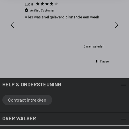
Luc H
Raymond
Verified Customer
Verifi
Alles was snel geleverd binnende een week
Zeer sne
shop sn
Misschi
verpakk
inschatt
nemenen
5 uren geleden
Pauze
HELP & ONDERSTEUNING
Contract intrekken
OVER WALSER