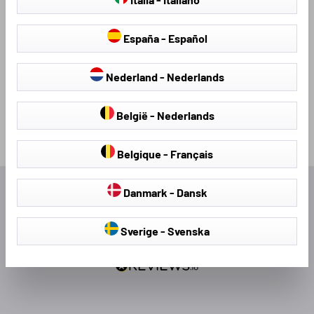
España - Español
Loading...
Nederland - Nederlands
België - Nederlands
Belgique - Français
Danmark - Dansk
Uitstekend
Sverige - Svenska
4,68
Gemiddeld
321
Recensies